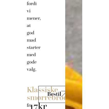
fordi
vi
mener,
at
god
mad
starter
med
gode
valg.
Klassiske
Bestil
smørrebrød
17kr
fra