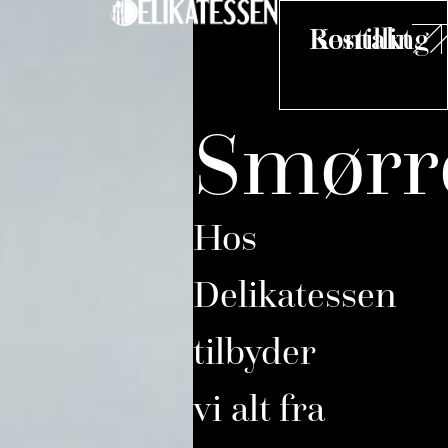
Bestilling
Kontakt
Smørr
Hos 
Kast
hån
Hos
kval
Delikatessen
tilbyder
vi alt fra