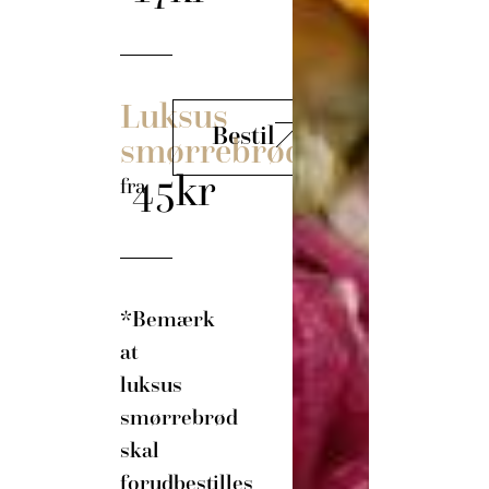
Luksus
Bestil
smørrebrød
45kr
fra
*Bemærk
at
luksus
smørrebrød
skal
forudbestilles