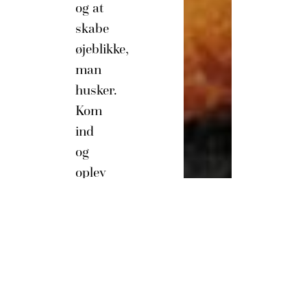
og at
skabe
øjeblikke,
man
husker.
Kom
ind
og
oplev
forskellen.
Vi
glæder
os til
at
byde