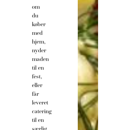
om
du
køber
med
hjem,
nyder
maden
til en
fest,
eller
får
leveret
catering
til en
særlig